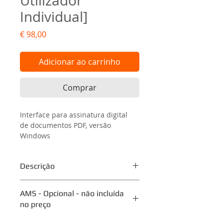
Utilizador
Individual]
Preço
€ 98,00
Adicionar ao carrinho
Comprar
Interface para assinatura digital 
de documentos PDF, versão 
Windows
Descrição
signoAPI é uma interface de 
AMS - Opcional - não incluída
programação poderosa para 
no preço
integradores de software. Esta API 
é para todos os desenvolvedores 