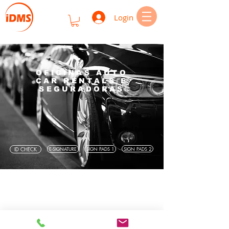
Login
OFICINAS AUTO
CAR RENTALS
E
SEGURADORAS
ID CHECK
E-SIGNATURE
SIGN PADS 1
SIGN PADS 2
© 2021 MBK - Soluções Tecnológicas, Lda.