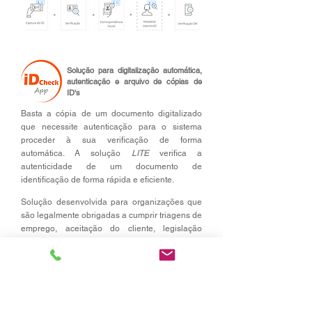
Solução para digitalização automática,
autenticação e arquivo de cópias de
ID's
Basta a cópia de um documento digitalizado
que necessite autenticação para o sistema
proceder à sua verificação de forma
automática. A solução
LITE
verifica a
autenticidade de um documento de
identificação de forma rápida e eficiente.
Solução desenvolvida para organizações que
são legalmente obrigadas a cumprir triagens de
emprego, aceitação do cliente, legislação
contra branqueamento de capitais
ou financiamento ao terrorismo, e que possam
não ter contato pessoal ou direto com os seus
clientes. Como é o caso de empresas de jogos
(online), instituições financeiras e seguradoras.