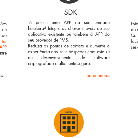
SDK
Já possui uma APP da sua unidade
ões
Est
hoteleira? Integre as chaves móveis ao seu
P de
ao 
aplicativo existente ou também á APP do
o do
Com
seu provedor de PMS.
rter
fac
Reduza os pontos de contato e aumente a
APP
ser
experiência dos seus hóspedes com este kit
ntre
de desenvolvimento de software
criptografado e altamente seguro.
s...
Saiba mais...