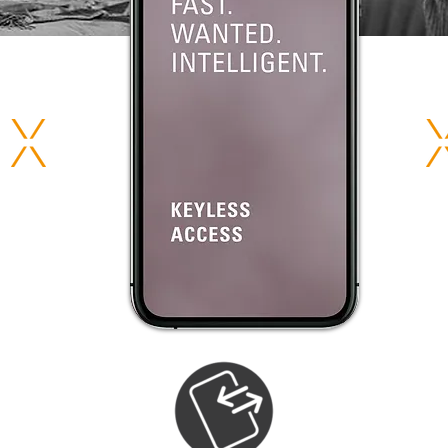
os 
K
eyless