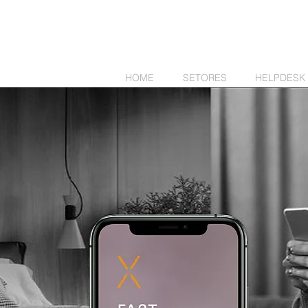
HOME
SETORES
HELPDESK